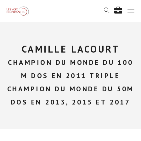
T
o
g
g
l
e
CAMILLE LACOURT
n
a
CHAMPION DU MONDE DU 100
v
i
M DOS EN 2011 TRIPLE
g
a
CHAMPION DU MONDE DU 50M
t
i
DOS EN 2013, 2015 ET 2017
o
n